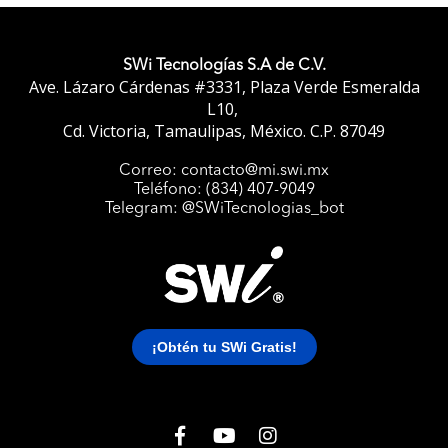
SWi Tecnologías S.A de C.V.
Ave. Lázaro Cárdenas #3331, Plaza Verde Esmeralda
L10,
Cd. Victoria, Tamaulipas, México. C.P. 87049
Correo: contacto@mi.swi.mx
Teléfono: (834) 407-9049
Telegram: @SWiTecnologias_bot
UNIME
Kids Aulas
Bot
¡Obtén tu SWi Gratis!