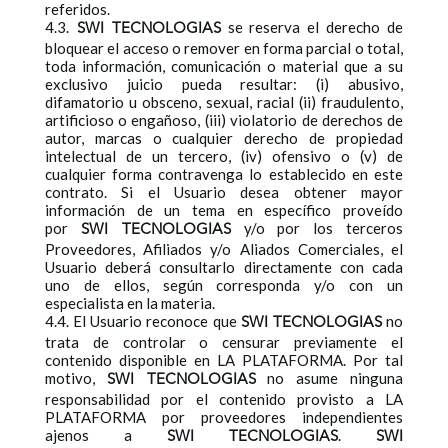
referidos.
4.3.
se reserva el derecho de
SWI TECNOLOGIAS
bloquear el acceso o remover en forma parcial o total,
toda información, comunicación o material que a su
exclusivo juicio pueda resultar: (i) abusivo,
difamatorio u obsceno, sexual, racial (ii) fraudulento,
artificioso o engañoso, (iii) violatorio de derechos de
autor, marcas o cualquier derecho de propiedad
intelectual de un tercero, (iv) ofensivo o (v) de
cualquier forma contravenga lo establecido en este
contrato. Si el Usuario desea obtener mayor
información de un tema en específico proveído
por
y/o por los terceros
SWI TECNOLOGIAS
Proveedores, Afiliados y/o Aliados Comerciales, el
Usuario deberá consultarlo directamente con cada
uno de ellos, según corresponda y/o con un
especialista en la materia.
4.4. El Usuario reconoce que
no
SWI TECNOLOGIAS
trata de controlar o censurar previamente el
contenido disponible en LA PLATAFORMA. Por tal
motivo,
no asume ninguna
SWI TECNOLOGIAS
responsabilidad por el contenido provisto a LA
PLATAFORMA por proveedores independientes
ajenos a
.
SWI TECNOLOGIAS
SWI