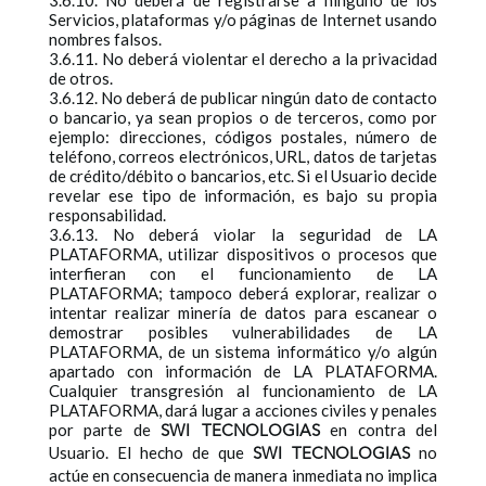
3.6.10. No deberá de registrarse a ninguno de los
Servicios, plataformas y/o páginas de Internet usando
nombres falsos.
3.6.11. No deberá violentar el derecho a la privacidad
de otros.
3.6.12. No deberá de publicar ningún dato de contacto
o bancario, ya sean propios o de terceros, como por
ejemplo: direcciones, códigos postales, número de
teléfono, correos electrónicos, URL, datos de tarjetas
de crédito/débito o bancarios, etc. Si el Usuario decide
revelar ese tipo de información, es bajo su propia
responsabilidad.
3.6.13. No deberá violar la seguridad de LA
PLATAFORMA, utilizar dispositivos o procesos que
interfieran con el funcionamiento de LA
PLATAFORMA; tampoco deberá explorar, realizar o
intentar realizar minería de datos para escanear o
demostrar posibles vulnerabilidades de LA
PLATAFORMA, de un sistema informático y/o algún
apartado con información de LA PLATAFORMA.
Cualquier transgresión al funcionamiento de LA
PLATAFORMA, dará lugar a acciones civiles y penales
por parte de
en contra del
SWI TECNOLOGIAS
Usuario. El hecho de que
no
SWI TECNOLOGIAS
actúe en consecuencia de manera inmediata no implica