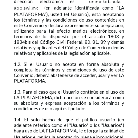
dirección electrónica es
unimekidsaulas-
(en adelante identificada como “LA
app.swi.mx
PLATAFORMA”), usted (el Usuario), está aceptando
los términos y las condiciones de uso contenidos en
este Convenio y declara expresamente su aceptación,
utilizando para tal efecto medios electrónicos, en
términos de lo dispuesto por el artículo 1803 y
1834bis del Código Civil Federal, 80, 81, 89 y demás
relativos y aplicables del Código de Comercio y demás
relativos y aplicables de la legislación aplicable.
1.2. Si el Usuario no acepta en forma absoluta y
completa los términos y condiciones de uso de este
Convenio, deberá abstenerse de acceder, usar y ver LA
PLATAFORMA.
1.3. Para el caso que el Usuario continúe en el uso de
LA PLATAFORMA, dicha acción se considerará como
su absoluta y expresa aceptación a los términos y
condiciones de uso aquí estipulados.
1.4. El solo hecho de que el público usuario (en
adelante referido como el "Usuario" o los "Usuarios")
haga uso de LA PLATAFORMA
le otorga la calidad de
,
Usuarios e implica la aceptación, plena e incondicional,