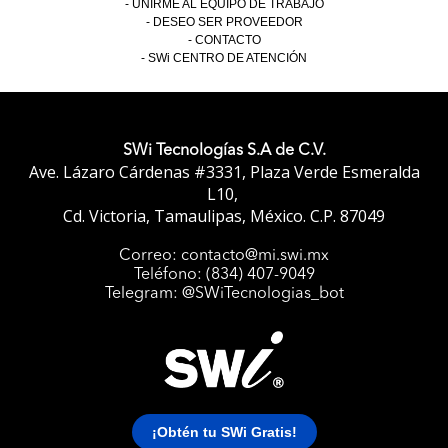
UNIRME AL EQUIPO DE TRABAJO
DESEO SER PROVEEDOR
CONTACTO
SWi CENTRO DE ATENCIÓN
SWi Tecnologías S.A de C.V.
Ave. Lázaro Cárdenas #3331, Plaza Verde Esmeralda
L10,
Cd. Victoria, Tamaulipas, México. C.P. 87049
Correo: contacto@mi.swi.mx
Teléfono: (834) 407-9049
UNIME
Telegram: @SWiTecnologias_bot
Kids Aulas
Bot
¡Obtén tu SWi Gratis!